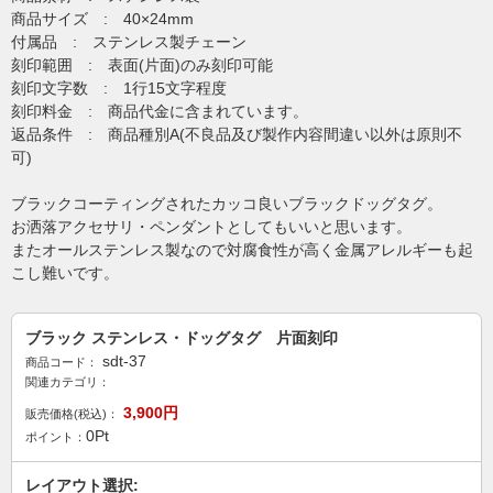
商品サイズ : 40×24mm
付属品 : ステンレス製チェーン
刻印範囲 : 表面(片面)のみ刻印可能
刻印文字数 : 1行15文字程度
刻印料金 : 商品代金に含まれています。
返品条件 : 商品種別A(不良品及び製作内容間違い以外は原則不
可)
ブラックコーティングされたカッコ良いブラックドッグタグ。
お洒落アクセサリ・ペンダントとしてもいいと思います。
またオールステンレス製なので対腐食性が高く金属アレルギーも起
こし難いです。
ブラック ステンレス・ドッグタグ 片面刻印
sdt-37
商品コード：
関連カテゴリ：
3,900
円
販売価格(税込)：
0
Pt
ポイント：
レイアウト選択: