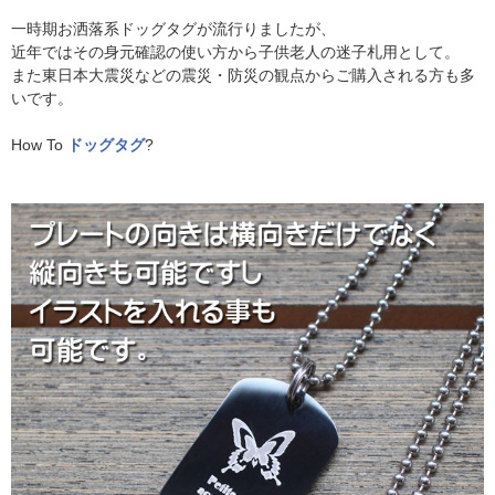
一時期お洒落系ドッグタグが流行りましたが、
近年ではその身元確認の使い方から子供老人の迷子札用として。
また東日本大震災などの震災・防災の観点からご購入される方も多
いです。
How To
ドッグタグ
?