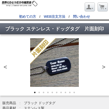
初めての方
/
WEB注文方法
/
問い合わせ
ブラック ステンレス・ドッグタグ 片面刻印
<
>
販売商品 : ブラック ドッグタグ
商品素材 : ステンレス製