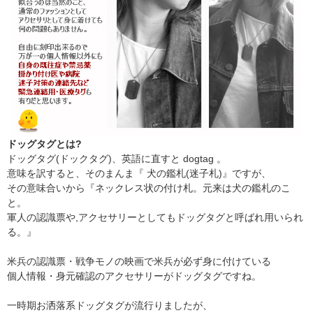
ドッグタグとは?
ドッグタグ(ドックタグ)、英語に直すと dogtag 。
意味を訳すると、そのまんま『 犬の鑑札(迷子札)』ですが、
その意味合いから『ネックレス状の付け札。元来は犬の鑑札のこ
と。
軍人の認識票や,アクセサリーとしてもドッグタグと呼ばれ用いられ
る。』
米兵の認識票・戦争モノの映画で米兵が必ず身に付けている
個人情報・身元確認のアクセサリーがドッグタグですね。
一時期お洒落系ドッグタグが流行りましたが、