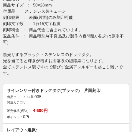
商品サイズ : 50×28mm
付属品 : ステンレス製チェーン
刻印範囲 : 表面(片面)のみ刻印可能
刻印文字数 : 1行15文字程度
刻印料金 : 商品代金に含まれています。
返品条件 : 商品種別A(不良品及び製作内容間違い以外は原則不
可)
黒光りするブラック・ステンレスのドッグタグ。
光を当てると輝きが増すお洒落系の認識票になります。
全てステンレス製ですので錆びず金属アレルギーも起こし難いで
す。
サイレンサー付きドッグタグ(ブラック) 片面刻印
sdt-035
商品コード：
関連カテゴリ：
4,600
円
販売価格(税込)：
0
Pt
ポイント：
レイアウト選択: