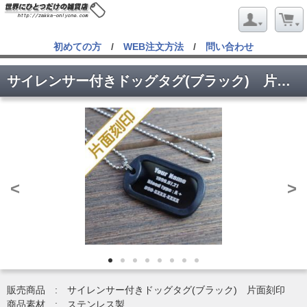
初めての方
/
WEB注文方法
/
問い合わせ
サイレンサー付きドッグタグ(ブラック) 片面刻印
<
>
販売商品 : サイレンサー付きドッグタグ(ブラック) 片面刻印
商品素材 : ステンレス製