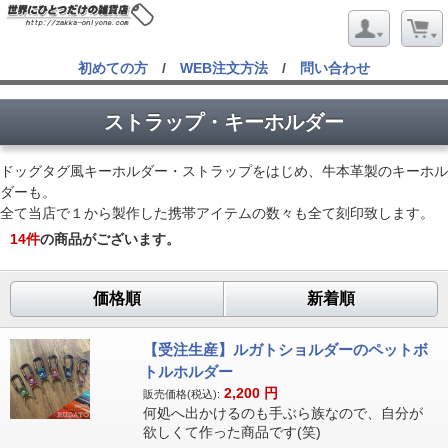
初めての方
/
WEB注文方法
/
問い合わせ
ストラップ・キーホルダー
ドッグタグ風キーホルダー・ストラップをはじめ、牛本革製のキーホル
ダーも。
全て当店で１から製作した携帯アイテムの数々も全て刻印致します。
14
件
の商品がございます。
価格順
新着順
【受注生産】ルガトショルダーのペットボ
トルホルダー
2,200
円
販売価格(税込):
何処へ出かけるのも手ぶら族なので、自分が
欲しくて作った商品です(笑)