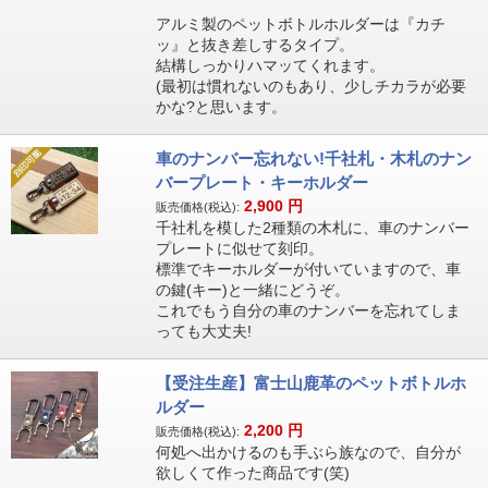
アルミ製のペットボトルホルダーは『カチ
ッ』と抜き差しするタイプ。
結構しっかりハマッてくれます。
(最初は慣れないのもあり、少しチカラが必要
かな?と思います。
車のナンバー忘れない!千社札・木札のナン
バープレート・キーホルダー
2,900
円
販売価格(税込):
千社札を模した2種類の木札に、車のナンバー
プレートに似せて刻印。
標準でキーホルダーが付いていますので、車
の鍵(キー)と一緒にどうぞ。
これでもう自分の車のナンバーを忘れてしま
っても大丈夫!
【受注生産】富士山鹿革のペットボトルホ
ルダー
2,200
円
販売価格(税込):
何処へ出かけるのも手ぶら族なので、自分が
欲しくて作った商品です(笑)