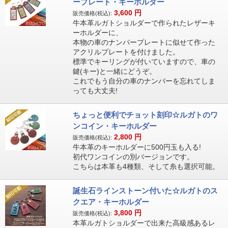
ープレート・キーホルダー
3,600
円
販売価格(税込):
牛本革ルガトショルダーで作られたレザーキ
ーホルダーに、
本物の車のナンバープレートに似せて作った
アクリルプレートを付けました。
標準でキーリングが付いていますので、車の
鍵(キー)と一緒にどうぞ。
これでもう自分の車のナンバーを忘れてしま
っても大丈夫!
ちょっと便利でチョット刻印☆ルガトのワ
ンコイン・キーホルダー
2,800
円
販売価格(税込):
牛本革のキーホルダーに500円玉も入る!
初代ワンコインの別バージョンです。
こちらは本革も4種類、そして糸も選択可能。
誕生石ラインストーン付いた☆ルガトのス
クエア・キーホルダー
3,800
円
販売価格(税込):
本革ルガトショルダーで出来た高級感あるレ