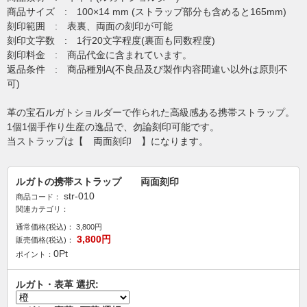
商品サイズ : 100×14 mm (ストラップ部分も含めると165mm)
刻印範囲 : 表裏、両面の刻印が可能
刻印文字数 : 1行20文字程度(裏面も同数程度)
刻印料金 : 商品代金に含まれています。
返品条件 : 商品種別A(不良品及び製作内容間違い以外は原則不
可)
革の宝石ルガトショルダーで作られた高級感ある携帯ストラップ。
1個1個手作り生産の逸品で、勿論刻印可能です。
当ストラップは【 両面刻印 】になります。
ルガトの携帯ストラップ 両面刻印
str-010
商品コード：
関連カテゴリ：
通常価格(税込)：
3,800
円
3,800
円
販売価格(税込)：
0
Pt
ポイント：
ルガト・表革 選択: