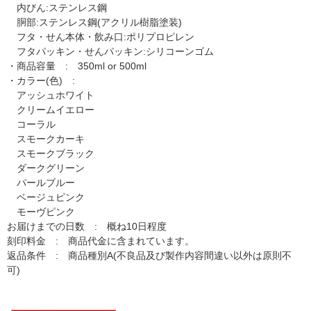
内びん:ステンレス鋼
胴部:ステンレス鋼(アクリル樹脂塗装)
フタ・せん本体・飲み口:ポリプロピレン
フタパッキン・せんパッキン:シリコーンゴム
・商品容量 : 350ml or 500ml
・カラー(色) :
アッシュホワイト
クリームイエロー
コーラル
スモークカーキ
スモークブラック
ダークグリーン
パールブルー
ベージュピンク
モーヴピンク
お届けまでの日数 : 概ね10日程度
刻印料金 : 商品代金に含まれています。
返品条件 : 商品種別A(不良品及び製作内容間違い以外は原則不
可)