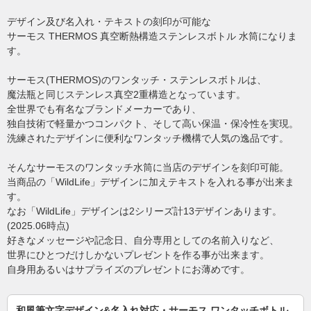
デザイン及び名入れ・テキストの刻印が可能な
サーモス THERMOS 真空断熱構造ステンレスボトル 水筒になりま
す。
サーモス(THERMOS)のワンタッチ・ステンレスボトルは、
魔法瓶と同じステンレス真空2重構造となっています。
全世界でも有名なブランドメーカーであり、
独自技術で軽量かつコンパクト、そして高い保温・保冷性を実現。
洗練されたデザインに便利なワンタッチ機構で人気の逸品です。
そんなサーモスのワンタッチ水筒に当店のデザインを刻印可能。
当商品の「WildLife」デザインに加えテキストを入れる事が出来ま
す。
なお「WildLife」デザインは2シリーズ計13デザインあります。
(2025.06時点)
好きなメッセージや記念日、自分専用としての名前入りなど、
世界にひとつだけしかないプレゼントを作る事が出来ます。
自身用あるいはサプライズのプレゼントにお薄めです。
和風筆文字デザイン&名入れ対応・サーモス ワンタッチボトル