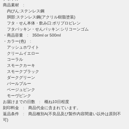
商品素材 :
内びん:ステンレス鋼
胴部:ステンレス鋼(アクリル樹脂塗装)
フタ・せん本体・飲み口:ポリプロピレン
フタパッキン・せんパッキン:シリコーンゴム
・商品容量 : 350ml or 500ml
・カラー(色) :
アッシュホワイト
クリームイエロー
コーラル
スモークカーキ
スモークブラック
ダークグリーン
パールブルー
ベージュピンク
モーヴピンク
お届けまでの日数 : 概ね10日程度
刻印料金 : 商品代金に含まれています。
返品条件 : 商品種別A(不良品及び製作内容間違い以外は原則不
可)