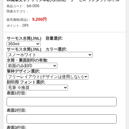
btl-006
商品コード：
関連カテゴリ：
5,200
円
販売価格(税込)：
0
Pt
ポイント：
サーモス水筒(JNL) 容量選択:
サーモス水筒(JNL) カラー選択:
水筒・裏面刻印の有無:
筆枠デザイン選択:
刻印用 フォント選択:
表面1行目:
表面2行目:
表面3行目: