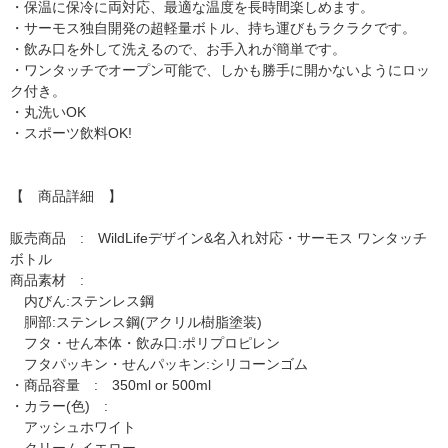
・保温に保冷に両対応、最適な温度を長時間楽しめます。
・サーモス独自開発の超軽量ボトル、持ち運びもラクラクです。
・飲み口を外して洗えるので、お手入れが簡単です。
・ワンタッチでオープン可能で、しかも勝手に開かないようにロッ
ク付き。
・丸洗いOK
・スポーツ飲料OK!
【 商品詳細 】
販売商品 : WildLifeデザイン&名入れ対応・サーモス ワンタッチ
ボトル
商品素材 :
内びん:ステンレス鋼
胴部:ステンレス鋼(アクリル樹脂塗装)
フタ・せん本体・飲み口:ポリプロピレン
フタパッキン・せんパッキン:シリコーンゴム
・商品容量 : 350ml or 500ml
・カラー(色) :
アッシュホワイト
クリームイエロー