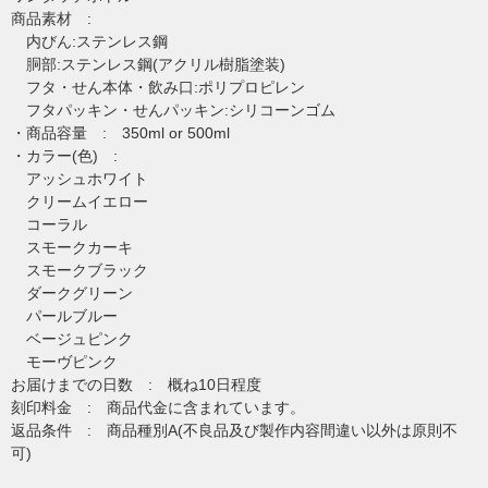
商品素材 :
内びん:ステンレス鋼
胴部:ステンレス鋼(アクリル樹脂塗装)
フタ・せん本体・飲み口:ポリプロピレン
フタパッキン・せんパッキン:シリコーンゴム
・商品容量 : 350ml or 500ml
・カラー(色) :
アッシュホワイト
クリームイエロー
コーラル
スモークカーキ
スモークブラック
ダークグリーン
パールブルー
ベージュピンク
モーヴピンク
お届けまでの日数 : 概ね10日程度
刻印料金 : 商品代金に含まれています。
返品条件 : 商品種別A(不良品及び製作内容間違い以外は原則不
可)