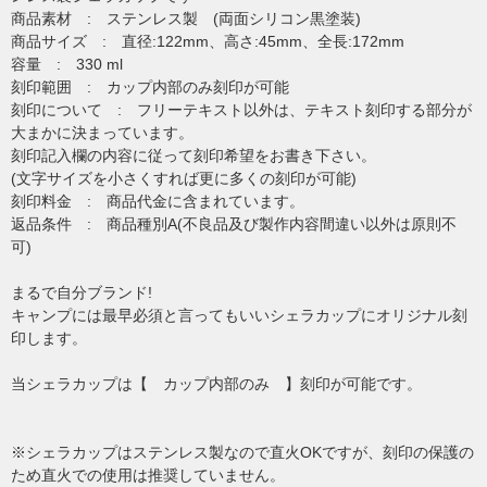
商品素材 : ステンレス製 (両面シリコン黒塗装)
商品サイズ : 直径:122mm、高さ:45mm、全長:172mm
容量 : 330 ml
刻印範囲 : カップ内部のみ刻印が可能
刻印について : フリーテキスト以外は、テキスト刻印する部分が
大まかに決まっています。
刻印記入欄の内容に従って刻印希望をお書き下さい。
(文字サイズを小さくすれば更に多くの刻印が可能)
刻印料金 : 商品代金に含まれています。
返品条件 : 商品種別A(不良品及び製作内容間違い以外は原則不
可)
まるで自分ブランド!
キャンプには最早必須と言ってもいいシェラカップにオリジナル刻
印します。
当シェラカップは【 カップ内部のみ 】刻印が可能です。
※シェラカップはステンレス製なので直火OKですが、刻印の保護の
ため直火での使用は推奨していません。