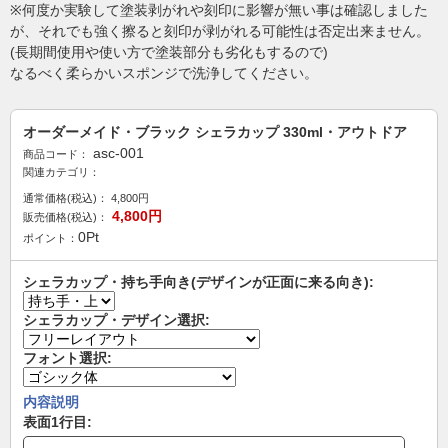
※何度か実験して塗装剥がれや刻印に影響が無い事は確認しました
が、それでも強く擦ると刻印が剥がれる可能性は否定出来ません。
(長期間使用や使い方で塗装部分も劣化もするので)
なるべく柔らかいスポンジで洗浄してください。
オーダーメイド・ブラック シェラカップ 330ml・アウトドア
asc-001
商品コード：
関連カテゴリ：
通常価格(税込)：
4,800
円
4,800
円
販売価格(税込)：
0
Pt
ポイント：
シェラカップ・持ち手向き(デザインが正面に来る向き):
シェラカップ・デザイン選択:
フォント選択:
内容説明
表面1行目: