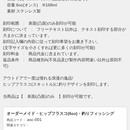
容量:6oz(オンス) ※168ml
素材:ステンレス製
刻印範囲 : 表面(凸面)のみ刻印が可能
刻印について : フリーテキスト以外は、テキスト刻印する部分が
大まかに決まっています。
刻印記入欄の内容に従って刻印希望をお書き下さい。
(文字サイズを小さくすれば更に多くの刻印が可能)
刻印料金 : 商品代金に含まれています。
返品条件 : 商品種別A(不良品及び製作内容間違い以外は原則不
可)
アウトドアで一度は憧れる浪漫の逸品!
ヒップフラスコ(スキットル)に釣りデザインを刻印します。
当商品は【 表面(凸面)のみ 】刻印が可能です。
オーダーメイド・ヒップフラスコ(6oz)・釣りフィッシング
asc-001
商品コード：
関連カテゴリ：