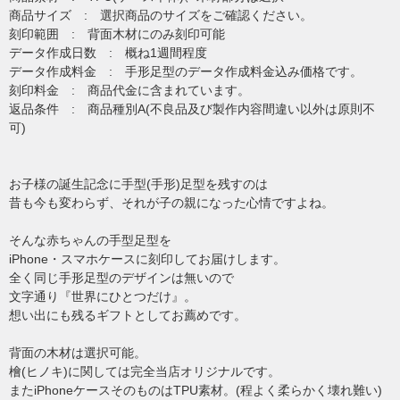
商品サイズ : 選択商品のサイズをご確認ください。
刻印範囲 : 背面木材にのみ刻印可能
データ作成日数 : 概ね1週間程度
データ作成料金 : 手形足型のデータ作成料金込み価格です。
刻印料金 : 商品代金に含まれています。
返品条件 : 商品種別A(不良品及び製作内容間違い以外は原則不
可)
お子様の誕生記念に手型(手形)足型を残すのは
昔も今も変わらず、それが子の親になった心情ですよね。
そんな赤ちゃんの手型足型を
iPhone・スマホケースに刻印してお届けします。
全く同じ手形足型のデザインは無いので
文字通り『世界にひとつだけ』。
想い出にも残るギフトとしてお薦めです。
背面の木材は選択可能。
檜(ヒノキ)に関しては完全当店オリジナルです。
またiPhoneケースそのものはTPU素材。(程よく柔らかく壊れ難い)