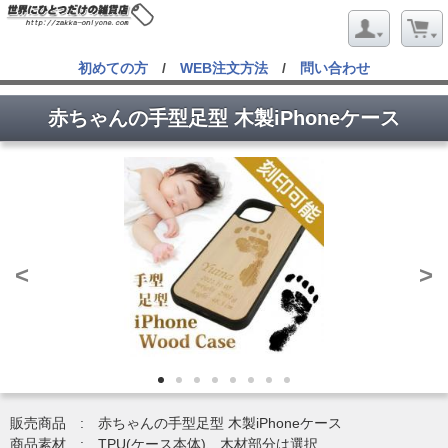
初めての方
/
WEB注文方法
/
問い合わせ
赤ちゃんの手型足型 木製iPhoneケース
<
>
販売商品 : 赤ちゃんの手型足型 木製iPhoneケース
商品素材 : TPU(ケース本体)、木材部分は選択