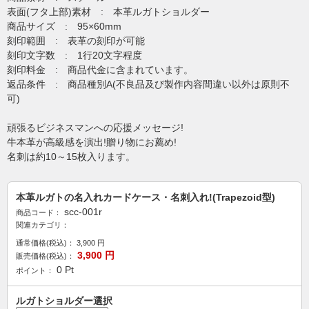
表面(フタ上部)素材 : 本革ルガトショルダー
商品サイズ : 95×60mm
刻印範囲 : 表革の刻印が可能
刻印文字数 : 1行20文字程度
刻印料金 : 商品代金に含まれています。
返品条件 : 商品種別A(不良品及び製作内容間違い以外は原則不
可)
頑張るビジネスマンへの応援メッセージ!
牛本革が高級感を演出!贈り物にお薦め!
名刺は約10～15枚入ります。
本革ルガトの名入れカードケース・名刺入れ!(Trapezoid型)
scc-001r
商品コード：
関連カテゴリ：
通常価格(税込)：
3,900
円
3,900
円
販売価格(税込)：
0
Pt
ポイント：
ルガトショルダー選択