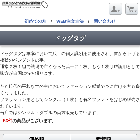
初めての方
/
WEB注文方法
/
問い合わせ
ドッグタグ
ドッグタグは軍隊において兵士の個人識別用に使用され、首から下げる
板状のペンダントの事。
通常２枚１組で戦場で亡くなった兵士に１枚、もう１枚は確認用として
味方が自国に持ち帰ります。
ただ現代の平和な世の中においてファッション感覚で身に付ける方も多
くなりました。
ファッション用としてシングル（１枚）も有名ブランドをはじめ販売さ
れています。
当店ではシングル・ダブルの両方販売しています。
53
件
の商品がございます。
価格順
新着順