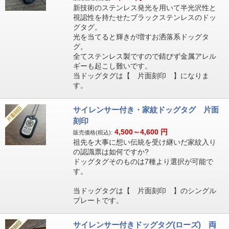
新技術のステンレス発光を用いて半光沢性と
視認性を持たせたブラックステンレスのドッ
グタグ。
光を当てると輝きが増すお洒落系ドッグタ
グ。
全てステンレス製ですので錆びず金属アレル
ギーも起こし難いです。
当ドッグタグは【 片面刻印 】になりま
す。
サイレンサー付き・家紋ドッグタグ 片面
刻印
4,500～4,600
円
販売価格(税込):
祖先を大事に想い伝統を受け継いだ家紋入り
の認識票は如何ですか?
ドッグタグそのものは7種より選択が可能で
す。
当ドッグタグは【 片面刻印 】のシングル
プレートです。
サイレンサー付きドッグタグ(ローズ) 両