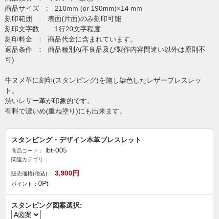
商品サイズ : 210mm (or 190mm)×14 mm
刻印範囲 : 表面(片面)のみ刻印可能
刻印文字数 : 1行20文字程度
刻印料金 : 商品代金に含まれています。
返品条件 : 商品種別A(不良品及び製作内容間違い以外は原則不
可)
牛ヌメ革に刻印(スタンピング)を施し染色したレザーブレスレッ
ト。
渋いレザー革が印象的です。
有料で濃いめ(重ね塗り)にも出来ます。
スタンピング・デザイン本革ブレスレット
lbt-005
商品コード：
関連カテゴリ：
3,900
円
販売価格(税込)：
0
Pt
ポイント：
スタンピング図案選択: