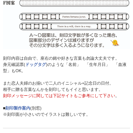
刻印内容は自由で、座右の銘や好きな言葉も勿論大丈夫です。
身元確認票(
ドッグタグ
)のような「名前」 「生年月日」 「血液
型」もOK。
また恋人夫婦のお揃いで二人のイニシャル+記念日の日付。
相手に贈る言葉なんかを刻印してもイイと思います。
刻印メッセージに関しては下記サイトもご参考にして下さい
。
■
刻印製作案内
(別窓)
※刻印面が小さいのでイラストは難しいです。