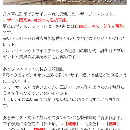
ヌメ革に刻印でデザインを施し染色したレザーブレスレット。
デザイン図案も6種類から選択可能。
更にはブレスレットセンター(中央)には
自由にテキスト刻印が可能
です。
長いメッセージも対応可能な世界でひとつだけのオリジナルブレス
レット。
バレンタインやホワイトデーなどの記念日の贈り物、誕生日のプレ
ゼントや夫婦の結婚記念にもお薦めです。
あとブレスレットの長さは2種類。
2穴のみですが、ギボシ止めで多少のサイズ違いは融通が出来るよう
にしています。
フリーサイズとは違いますが、工房で一から作り上げるので無駄な
長さを作らなくていいのがポイント。
もしLサイズ210mmでも足りない場合は更に伸ばすことも可能で
す。
あとテキスト文字の刻印やスタンピングも製作時間に含まれます。
ですが更に染色前の【仕上剤】→
【乾燥】
→【染色】→
【乾燥】
→【色止め】→
【乾燥】
→再び【仕上剤】とかなり手が掛かりま