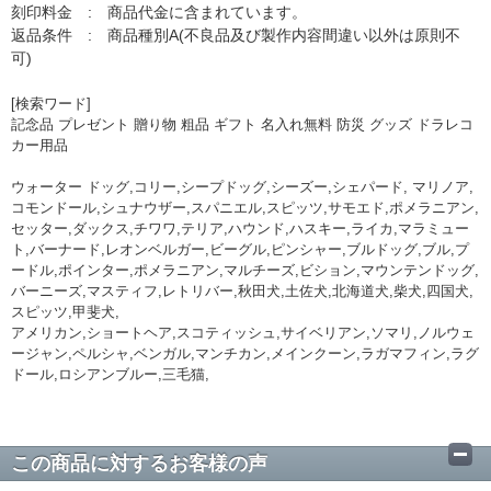
刻印料金 : 商品代金に含まれています。
返品条件 : 商品種別A(不良品及び製作内容間違い以外は原則不
可)
[検索ワード]
記念品 プレゼント 贈り物 粗品 ギフト 名入れ無料 防災 グッズ ドラレコ
カー用品
ウォーター ドッグ,コリー,シープドッグ,シーズー,シェパード, マリノア,
コモンドール,シュナウザー,スパニエル,スピッツ,サモエド,ポメラニアン,
セッター,ダックス,チワワ,テリア,ハウンド,ハスキー,ライカ,マラミュー
ト,バーナード,レオンベルガー,ビーグル,ピンシャー,ブルドッグ,ブル,プ
ードル,ポインター,ポメラニアン,マルチーズ,ビション,マウンテンドッグ,
バーニーズ,マスティフ,レトリバー,秋田犬,土佐犬,北海道犬,柴犬,四国犬,
スピッツ,甲斐犬,
アメリカン,ショートヘア,スコティッシュ,サイベリアン,ソマリ,ノルウェ
ージャン,ペルシャ,ベンガル,マンチカン,メインクーン,ラガマフィン,ラグ
ドール,ロシアンブルー,三毛猫,
この商品に対するお客様の声