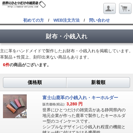
初めての方
/
WEB注文方法
/
問い合わせ
財布・小銭入れ
主に革をハンドメイドで製作したお財布・小銭入れを掲載しています。
革製品＋性質上、刻印出来ない商品もあります。
6
件
の商品がございます。
価格順
新着順
富士山鹿革の小銭入れ・キーホルダー
3,280
円
販売価格(税込):
世界にひとつだけの雑貨店がある静岡県内の
地元企業が作った鹿革で製作したキーホルダ
ー型のコインケースです。
シンプルなデザインに小銭入れ程度の機能と
鍵と一緒に付けておける携帯性。